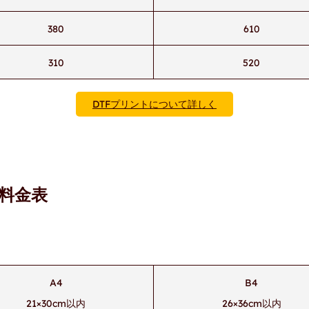
380
610
310
520
DTFプリントについて詳しく
)料金表
A4
B4
21×30cm以内
26×36cm以内