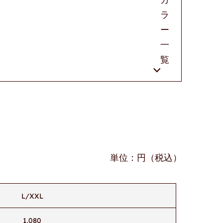
ラ
ー
一
覧
単位：円（税込）
L/XXL
1,080