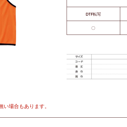
DTF転写
〇
無い場合もあります。