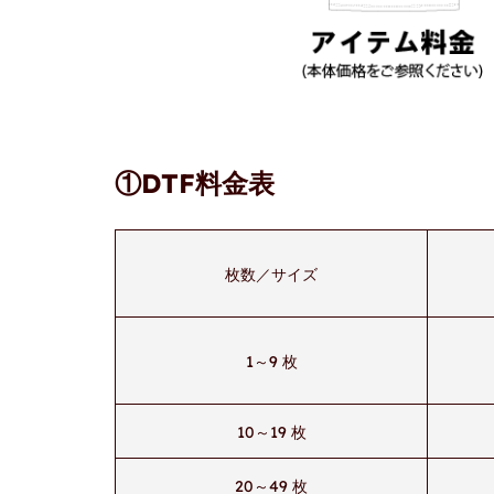
①DTF料金表
枚数／サイズ
1～9 枚
10～19 枚
20～49 枚