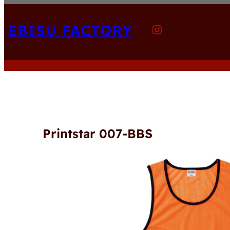
内
容
EBISU FACTORY
Instagram
を
ス
キ
ッ
プ
Printstar 007-BBS