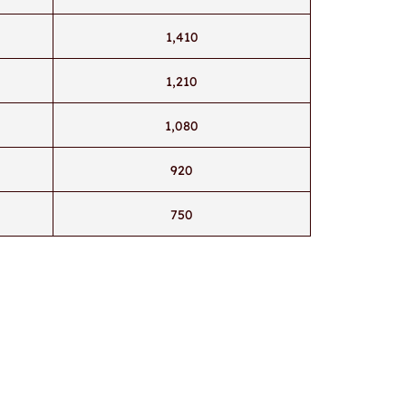
1,410
1,210
1,080
920
750