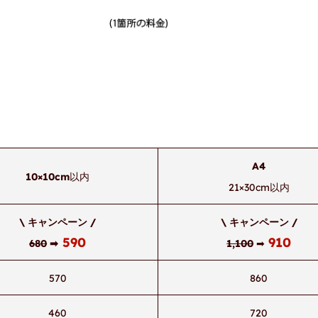
A4
10×10cm
以内
21×30cm以内
\
キャンペーン
/
\ キャンペーン /
590
910
680
➡
1,100
➡
570
860
460
720