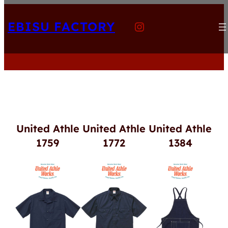
内
Instagram
容
EBISU FACTORY
を
ス
キ
ッ
プ
United Athle
United Athle
United Athle
1759
1772
1384