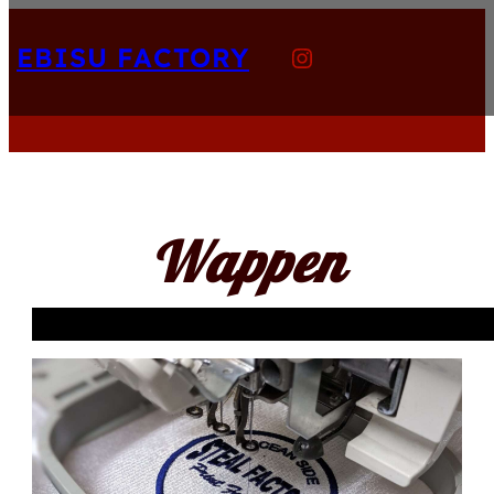
内
Instagram
容
EBISU FACTORY
を
ス
キ
ッ
プ
Wappen