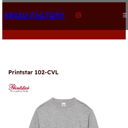
内
Instagram
容
EBISU FACTORY
を
ス
キ
ッ
プ
Printstar 102-CVL