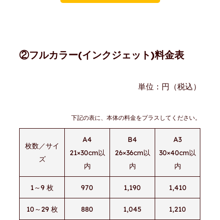
②フルカラー(インクジェット)料金表
単位：円（税込）
下記の表に、本体の料金をプラスしてください。
A4
B4
A3
枚数／サイ
21×30cm以
26×36cm以
30×40cm以
ズ
内
内
内
1～9 枚
970
1,190
1,410
10～29 枚
880
1,045
1,210