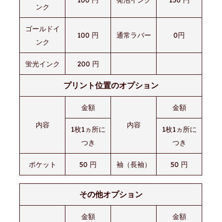
ンク
ゴールドイ
100 円
通常ラバー
0円
ンク
蛍光インク
200 円
プリント位置のオプション
金額
金額
内容
内容
1枚1ヵ所に
1枚1ヵ所に
つき
つき
ポケット
50 円
袖（長袖）
50 円
その他オプション
金額
金額