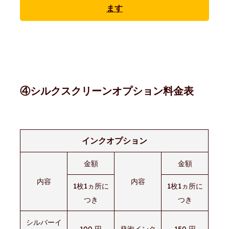
ます
④シルクスクリーンオプション料金表
インクオプション
金額
金額
内容
内容
1枚1ヵ所に
1枚1ヵ所に
つき
つき
シルバーイ
100 円
発泡インク
150 円