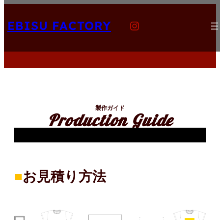
内
Instagram
容
EBISU FACTORY
を
ス
キ
ッ
プ
製作ガイド
Production Guide
■
お見積り方法